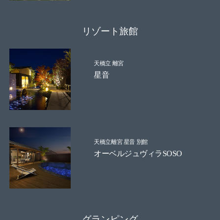
リゾート旅館
天橋立 離宮
星音
天橋立離宮 星音 別館
オーベルジュヴィラSOSO
グランピング