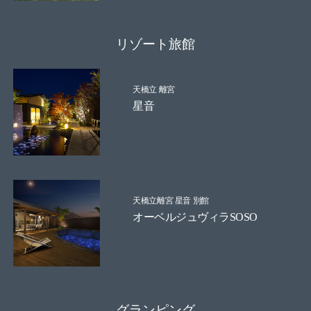
リゾート旅館
天橋立 離宮
星音
天橋立離宮 星音 別館
オーベルジュヴィラSOSO
グランピング