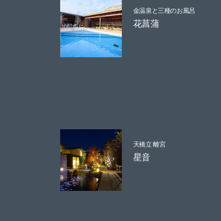
金温泉と三種のお風呂
花菖蒲
天橋立 離宮
星音