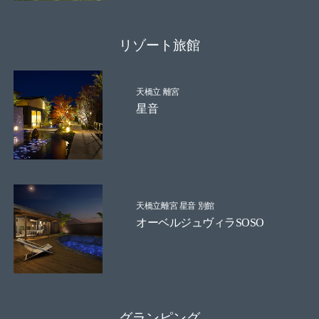
リゾート旅館
天橋立 離宮
星音
天橋立離宮 星音 別館
オーベルジュヴィラSOSO
グランピング