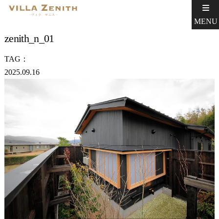
MENU
zenith_n_01
TAG：
2025.09.16